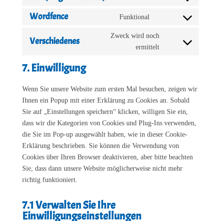
Consent
service
to
Wordfence
Funktional
wordpress
Consent
service
to
Zweck wird noch
divi-
Verschiedenes
service
Consent
ermittelt
(elegant-
wordfence
to
themes)
7. Einwilligung
service
verschiedenes
Wenn Sie unsere Website zum ersten Mal besuchen, zeigen wir
Ihnen ein Popup mit einer Erklärung zu Cookies an. Sobald
Sie auf „Einstellungen speichern“ klicken, willigen Sie ein,
dass wir die Kategorien von Cookies und Plug-Ins verwenden,
die Sie im Pop-up ausgewählt haben, wie in dieser Cookie-
Erklärung beschrieben. Sie können die Verwendung von
Cookies über Ihren Browser deaktivieren, aber bitte beachten
Sie, dass dann unsere Website möglicherweise nicht mehr
richtig funktioniert.
7.1 Verwalten Sie Ihre
Einwilligungseinstellungen