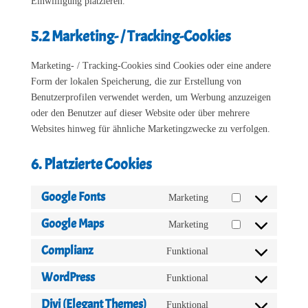
Einwilligung platzieren.
5.2 Marketing- / Tracking-Cookies
Marketing- / Tracking-Cookies sind Cookies oder eine andere
Form der lokalen Speicherung, die zur Erstellung von
Benutzerprofilen verwendet werden, um Werbung anzuzeigen
oder den Benutzer auf dieser Website oder über mehrere
Websites hinweg für ähnliche Marketingzwecke zu verfolgen.
6. Platzierte Cookies
Google Fonts
Marketing
Consent
to
Google Maps
Marketing
Consent
service
to
Complianz
Funktional
google-
Consent
service
fonts
to
WordPress
Funktional
google-
Consent
service
maps
to
Divi (Elegant Themes)
Funktional
complianz